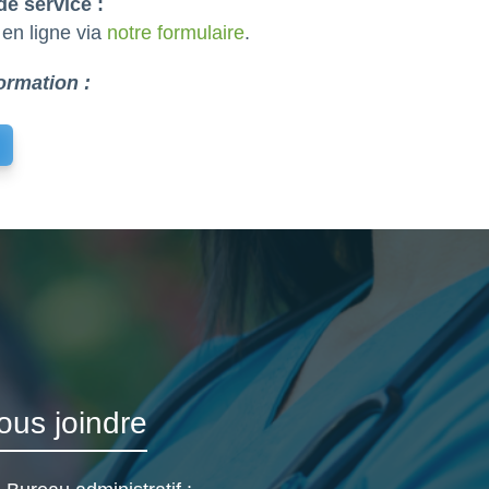
e service :
 en ligne via
notre formulaire
.
ormation :
ous joindre