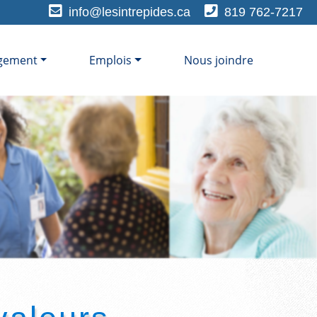
info@lesintrepides.ca
819 762-7217
gement
Emplois
Nous joindre