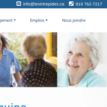
info@lesintrepides.ca
819 762-7217
gement
Emplois
Nous joindre