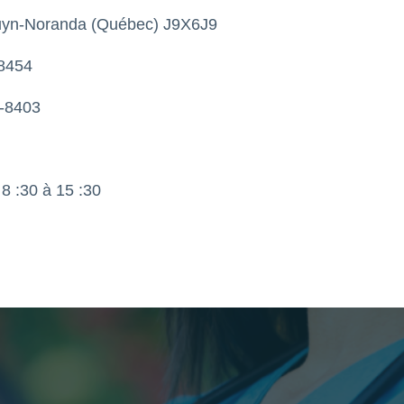
ouyn-Noranda (Québec) J9X6J9
8454
7-8403
8 :30 à 15 :30