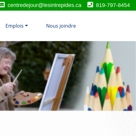
centredejour@lesintrepides.ca
819-797-8454
Emplois
Nous joindre