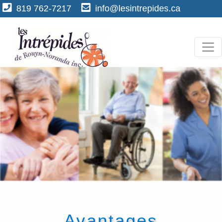
819 762-7217
info@lesintrepides.ca
Avantages